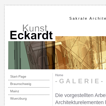
Sakrale Archit
Home
Start-Page
- G A L E R I E -
Braunschweig
Mainz
Die vorgestellten Arbe
Wuerzburg
Architekturelementen 